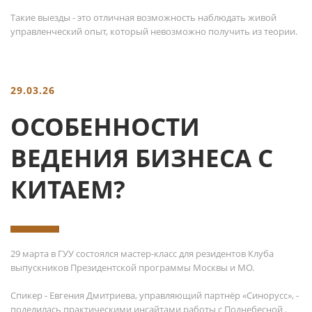
Такие выезды - это отличная возможность наблюдать живой
управленческий опыт, который невозможно получить из теории.
29.03.26
ОСОБЕННОСТИ
ВЕДЕНИЯ БИЗНЕСА С
КИТАЕМ?
29 марта в ГУУ состоялся мастер-класс для резидентов Клуба
выпускников Президентской программы Москвы и МО.
Спикер - Евгения Дмитриева, управляющий партнёр «Синорусс», -
поделилась практическими инсайтами работы с Поднебесной .