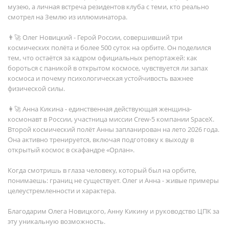
музею, а личная встреча резидентов клуба с теми, кто реально
смотрел на Землю из иллюминатора.
👨‍🚀 Олег Новицкий - Герой России, совершивший три
космических полёта и более 500 суток на орбите. Он поделился
тем, что остаётся за кадром официальных репортажей: как
бороться с паникой в открытом космосе, чувствуется ли запах
космоса и почему психологическая устойчивость важнее
физической силы.
👩‍🚀 Анна Кикина - единственная действующая женщина-
космонавт в России, участница миссии Crew-5 компании SpaceX.
Второй космический полёт Анны запланирован на лето 2026 года.
Она активно тренируется, включая подготовку к выходу в
открытый космос в скафандре «Орлан».
Когда смотришь в глаза человеку, который был на орбите,
понимаешь: границ не существует. Олег и Анна - живые примеры
целеустремленности и характера.
Благодарим Олега Новицкого, Анну Кикину и руководство ЦПК за
эту уникальную возможность.