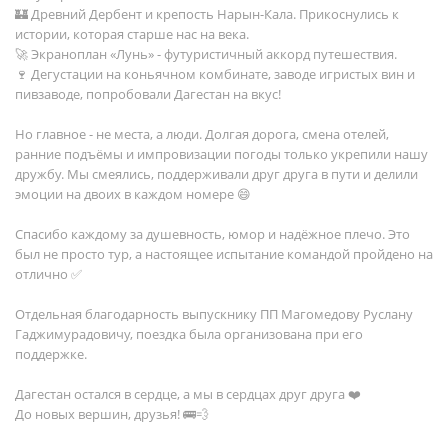
🏰 Древний Дербент и крепость Нарын-Кала. Прикоснулись к
истории, которая старше нас на века.
🚀 Экраноплан «Лунь» - футуристичный аккорд путешествия.
🍷 Дегустации на коньячном комбинате, заводе игристых вин и
пивзаводе, попробовали Дагестан на вкус!
Но главное - не места, а люди. Долгая дорога, смена отелей,
ранние подъёмы и импровизации погоды только укрепили нашу
дружбу. Мы смеялись, поддерживали друг друга в пути и делили
эмоции на двоих в каждом номере 😄
Спасибо каждому за душевность, юмор и надёжное плечо. Это
был не просто тур, а настоящее испытание командой пройдено на
отлично ✅
Отдельная благодарность выпускнику ПП Магомедову Руслану
Гаджимурадовичу, поездка была организована при его
поддержке.
Дагестан остался в сердце, а мы в сердцах друг друга ❤️
До новых вершин, друзья! 🚌💨