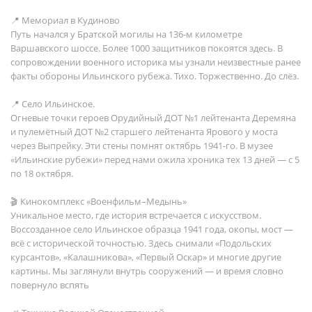
📍 Мемориал в Кудиново
Путь начался у Братской могилы на 136-м километре
Варшавского шоссе. Более 1000 защитников покоятся здесь. В
сопровождении военного историка мы узнали неизвестные ранее
факты обороны Ильинского рубежа. Тихо. Торжественно. До слёз.
📍 Село Ильинское.
Огневые точки героев Орудийный ДОТ №1 лейтенанта Деремяна
и пулемётный ДОТ №2 старшего лейтенанта Ярового у моста
через Выпрейку. Эти стены помнят октябрь 1941-го. В музее
«Ильинские рубежи» перед нами ожила хроника тех 13 дней — с 5
по 18 октября.
🎬 Кинокомплекс «Военфильм–Медынь»
Уникальное место, где история встречается с искусством.
Воссозданное село Ильинское образца 1941 года, окопы, мост —
всё с исторической точностью. Здесь снимали «Подольских
курсантов», «Калашникова», «Первый Оскар» и многие другие
картины. Мы заглянули внутрь сооружений — и время словно
повернуло вспять