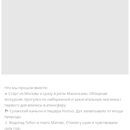
Что мы прошли вместе:
✈️ Старт из Москвы и сразу в ритм Махачкалы. Обзорная
экскурсия, прогулка по набережной и зажигательная лезгинка с
первого дня влились в атмосферу.
🏞️ Сулакский каньон и пещера Нохъо. Дух захватывало от мощи
природы.
💧 Водопад Тобот и плато Матлас. Стояли у края и чувствовали
силу гор.