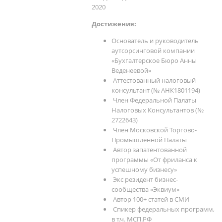
2020
Достижения:
Основатель и руководитель
аутсорсинговой компании
«Бухгалтерское Бюро Анны
Веденеевой»
Аттестованный налоговый
консультант (№ АНК1801194)
Член Федеральной Палаты
Налоговых Консультантов (№
2722643)
Член Московской Торгово-
Промышленной Палаты
Автор запатентованной
программы «От фриланса к
успешному бизнесу»
Экс резидент бизнес-
сообщества «Эквиум»
Автор 100+ статей в СМИ
Спикер федеральных программ,
в т.ч. МСП.РФ